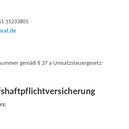
151 15233805
orat.de
snummer gemäß § 27 a Umsatzsteuergesetz:
­haftpflicht­versicherung
rs: